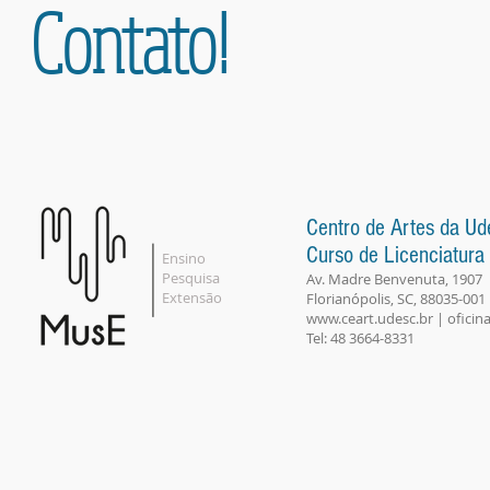
Contato!
Centro de Artes da Ud
Curso de Licenciatur
Ensino
Pesquisa
Av. Madre Benvenuta, 1907
Extensão
Florianópolis, SC, 88035-001
www.ceart.udesc.br
|
ofici
Tel: 48 3664-8331