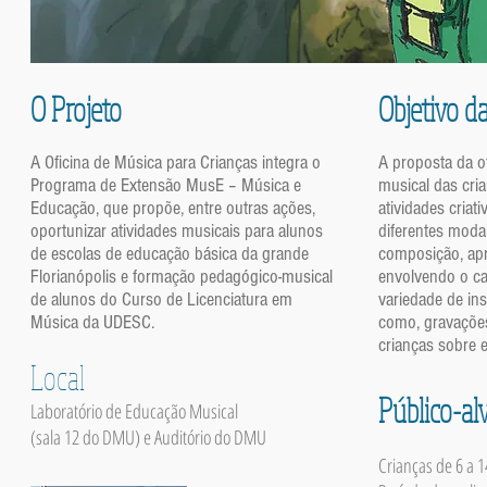
O Projeto
Objetivo da
A Oficina de Música para Crianças integra o
A proposta da of
Programa de Extensão MusE – Música e
musical das cria
Educação, que propõe, entre outras ações,
atividades criat
oportunizar atividades musicais para alunos
diferentes moda
de escolas de educação básica da grande
composição, apr
Florianópolis e formação pedagógico-musical
envolvendo o c
de alunos do Curso de Licenciatura em
variedade de in
Música da UDESC.
como, gravações 
crianças sobre 
Local
Público-al
Laboratório de Educação Musical
(sala 12 do DMU) e Auditório do DMU
Crianças de 6 a 